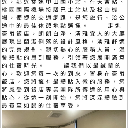
近，鄰近捷運中山國小站、行天宮站、
桃園國際機場接駁巴士站以及松山機
場，便捷的交通網路，是您旅行、洽公
途中的最佳休憩地點選擇。 走進
豪爵飯店，朗朗白淨、清雅宜人的大廳
展現出簡潔俐落的設計風格，淡雅舒適
的完善規劃、親切熱心的服務人員、溫
馨體貼的周到服務，引領著您展開滿意
的住宿時光。 讓我們以最誠摯的
心，歡迎您每ㄧ次的到來，置身在豪爵
飯店，您將擁有最體貼入微的服務，您
將感受到飯店專業團隊所傳達的用心與
貼心，從這一刻開始，您將深深體驗到
最賓至如歸的住宿享受。