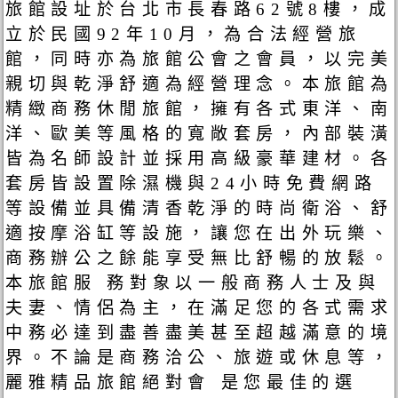
旅館設址於台北市長春路62號8樓，成
立於民國92年10月，為合法經營旅
館，同時亦為旅館公會之會員，以完美
親切與乾淨舒適為經營理念。本旅館為
精緻商務休閒旅館，擁有各式東洋、南
洋、歐美等風格的寬敞套房，內部裝潢
皆為名師設計並採用高級豪華建材。各
套房皆設置除濕機與24小時免費網路
等設備並具備清香乾淨的時尚衛浴、舒
適按摩浴缸等設施，讓您在出外玩樂、
商務辦公之餘能享受無比舒暢的放鬆。
本旅館服 務對象以一般商務人士及與
夫妻、情侶為主，在滿足您的各式需求
中務必達到盡善盡美甚至超越滿意的境
界。不論是商務洽公、旅遊或休息等，
麗雅精品旅館絕對會 是您最佳的選