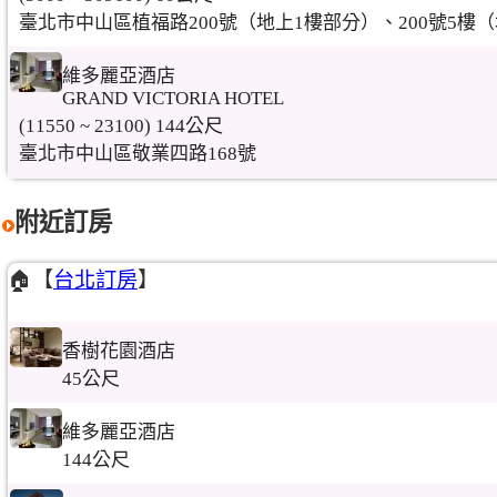
臺北市中山區植福路200號（地上1樓部分）、200號5樓（
維多麗亞酒店
GRAND VICTORIA HOTEL
(11550 ~ 23100) 144公尺
臺北市中山區敬業四路168號
附近訂房
🏠【
台北訂房
】
香樹花園酒店
45公尺
維多麗亞酒店
144公尺