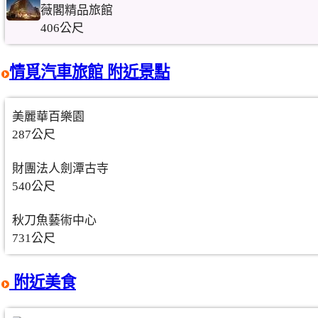
薇閣精品旅館
406公尺
情覓汽車旅館 附近景點
美麗華百樂園
287公尺
財團法人劍潭古寺
540公尺
秋刀魚藝術中心
731公尺
附近美食