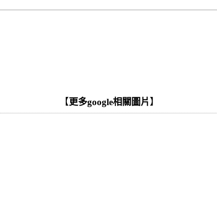
【
更多google相關圖片
】