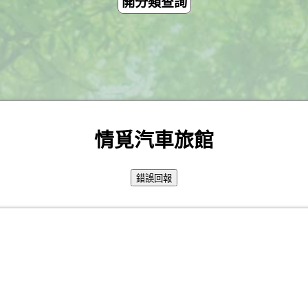
開分類查詢
情覓汽車旅館