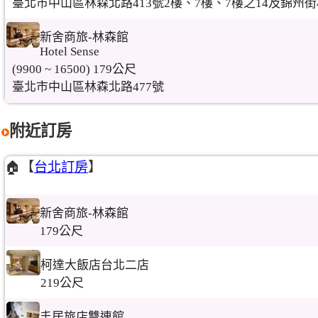
臺北市中山區林森北路413號2樓、7樓、7樓之14及錦州街46
新舍商旅-林森館
Hotel Sense
(9900 ~ 16500) 179公尺
臺北市中山區林森北路477號
附近訂房
🏠【
台北訂房
】
新舍商旅-林森館
179公尺
柯達大飯店台北二店
219公尺
丰居旅店雙連館