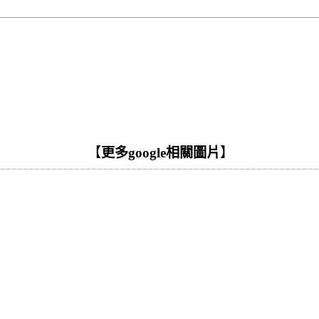
【
更多google相關圖片
】