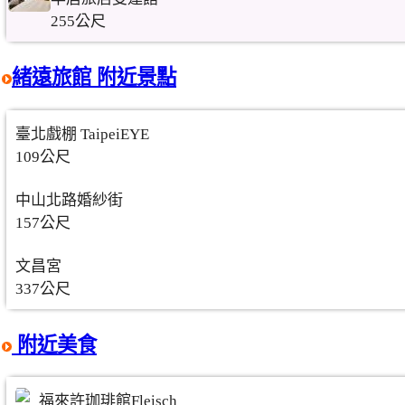
255公尺
緒遠旅館 附近景點
臺北戲棚 TaipeiEYE
109公尺
中山北路婚紗街
157公尺
文昌宮
337公尺
附近美食
福來許珈琲館Fleisch