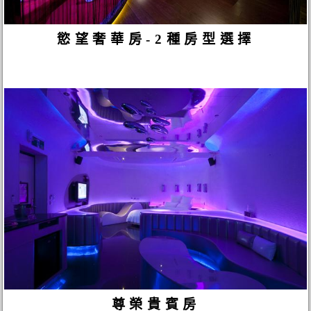
慾望奢華房-2種房型選擇
尊榮貴賓房