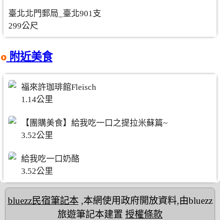
臺北北門郵局_臺北901支
299公尺
附近美食
福來許珈琲館Fleisch
1.14公里
【團購美食】給我吃一口之提拉米蘇篇~
3.52公里
給我吃一口奶酪
3.52公里
bluezz民宿筆記本
,本網使用政府開放資料,由bluezz
旅遊筆記本建置
授權條款