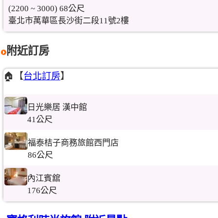
(2200 ~ 3000) 68公尺
臺北市萬華區長沙街二段11號2樓
附近訂房
🏠【
台北訂房
】
日光樂居 漢中館
41公尺
福泰桔子商務旅館西門店
86公尺
內江賓舘
176公尺