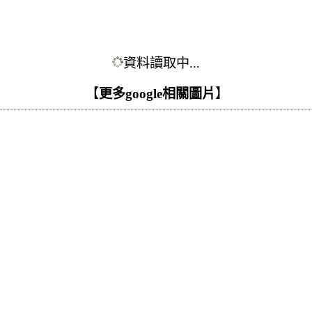
資料讀取中...
【
更多google相關圖片
】