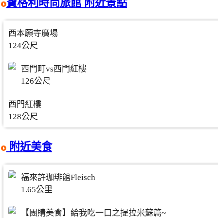
寶格利時尚旅館 附近景點
西本願寺廣場
124公尺
西門町vs西門紅樓
126公尺
西門紅樓
128公尺
附近美食
福來許珈琲館Fleisch
1.65公里
【團購美食】給我吃一口之提拉米蘇篇~