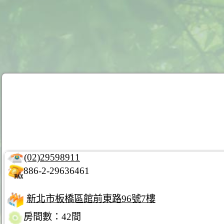
(02)29598911
886-2-29636461
新北市板橋區館前東路96號7樓
房間數：42間