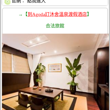
官網：
點我進入
→【
到Agoda訂沐舍溫泉渡假酒店
】
合法旅館