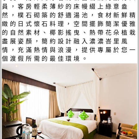
員，客房輕柔薄紗的床幔綴上綠意盎
然，樸石砌築的舒適湯池，食材新鮮精
緻的日式懷石料理，空間擺飾簡潔優雅
的自然素材、椰影搖曳、熱帶花朵植栽
盡展姿顏，簡約設計融入濃濃峇里風
情，充滿熱情與浪漫，提供專屬於您一
個渡假所需的最佳環境。