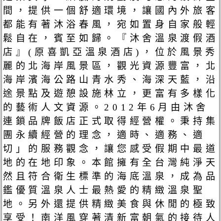
間，提供一個舒適環境，讓國內外旅客
都能有著沐浴春風，宛如置身自家般輕
鬆自在，賓至如歸。『沐舍溫泉渡假酒
店』(原喜凱亞溫泉酒店)，位於風景秀
麗的北海岸風景區，觀光資源豐富，北
海岸濱海公路山青水秀、海深天藍，沿
途景點及遊憩設施林立，更富有多樣化
的藝術人文資源。2012年6月由沐舍
連鎖品牌飯店正式取得經營權。秉持集
團永續經營的理念，適時、適務、適
切」的服務觀念，讓您感受假期中最道
地的在地印象。本館擁有全台灣純淨天
然且符合衛生標準的海底溫泉，成為品
鑑優質溫泉人士最熱愛的精緻溫泉聖
地。另外還提供精緻美食與休閒的極致
享受！南洋風穿著清新富朝氣的接待人