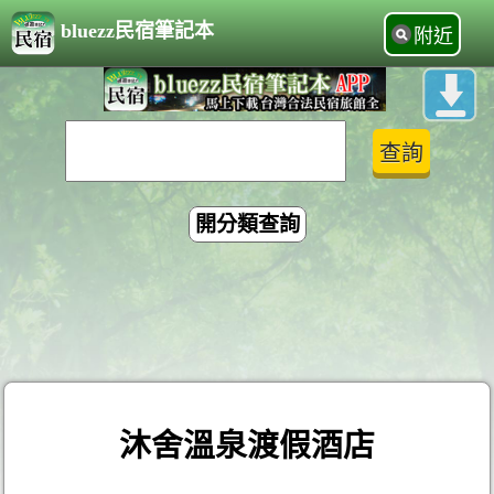
bluezz民宿筆記本
附近
開分類查詢
沐舍溫泉渡假酒店