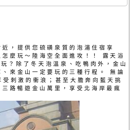
附近，提供您硫磺泉質的泡湯住宿享
怎麼玩～陸海空全面進攻！！ 露天浴
麼玩？除了冬天泡溫泉、吃鴨肉外，金山
、來金山一定要玩的三種行程。 無論
享受刺激的衝浪；甚至大膽奔向藍天挑
空三路暢遊金山萬里，享受北海岸最瘋