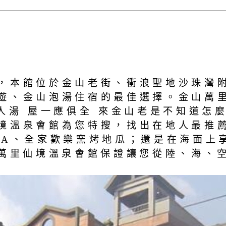
，本館位於金山老街、衝浪聖地沙珠灣
遊、金山泡湯住宿的最佳選擇。金山萬里
私人湯 屋一應俱全 來金山老是不知道怎
境溫泉會館為您特搜，找出在地人最推薦
PA、全家歡樂窯烤地瓜；還是在海面上
)萬里仙境溫泉會館保證讓您從陸、海、