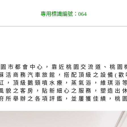
專用標識編號：064
桃園市都會中心，靠近桃園交流道、桃園
活商務汽車旅館，搭配頂級之設備(歡唱
缸，頂級鵝頸噴水療，蒸氣浴，維琪浴等
風貌之客房，貼新細心之服務，塑造出
府所舉辦之各項評鑑，並屢獲佳績，桃