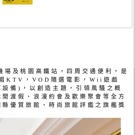
機場及桃園高鐵站，四周交通便利，是
KTV，VOD隨選電影，Wii遊戲
設備)，以創造主題，引領風騷之概
休閒渡假、浪漫約會及歡樂聚會等全方
園縣優質旅館、時尚旅館評鑑之旗艦獎