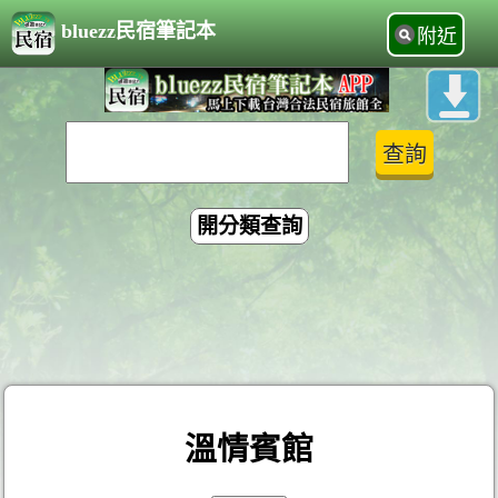
bluezz民宿筆記本
附近
開分類查詢
溫情賓館