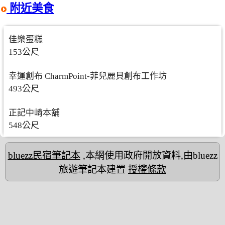
附近美食
佳樂蛋糕
153公尺
幸運創布 CharmPoint-菲兒麗貝創布工作坊
493公尺
正記中崎本舖
548公尺
bluezz民宿筆記本
,本網使用政府開放資料,由bluezz
旅遊筆記本建置
授權條款