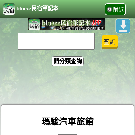
bluezz民宿筆記本
附近
開分類查詢
瑪駿汽車旅館