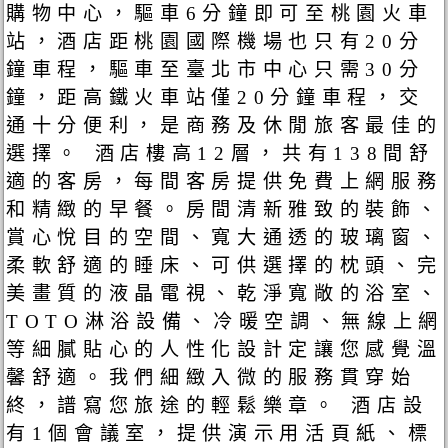
購物中心，驅車6分鐘即可至桃園火車
站，酒店距桃園國際機場也只有20分
鐘車程，驅車至臺北市中心只需30分
鐘，距高鐵火車站僅20分鐘車程，交
通十分便利，是商務及休閒旅客最佳的
選擇。 酒店樓高12層，共有138間舒
適的客房，每間客房提供免費上網服務
和精緻的早餐。房間清新雅致的裝飾、
賞心悅目的空間、寬大通透的玻璃窗、
柔軟舒適的睡床、可供選擇的枕頭、完
美畫質的液晶電視、乾淨寬敞的浴室、
TOTO淋浴設備、冷暖空調、無線上網
等細膩貼心的人性化設計定讓您感覺溫
馨舒適。我們細緻入微的服務貫穿始
終，譜寫您旅途的輕鬆樂章。 酒店設
有1個會議室，提供演示用活頁紙、標