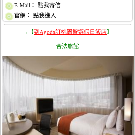
E-Mail：
點我寄信
官網：
點我進入
→【
到Agoda訂桃園智選假日飯店
】
合法旅館