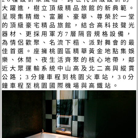
大躍進，樹立頂級精品旅館的新典範。
呈現集精緻、富麗、豪華、尊榮於一堂
的頂級豪宅精品旅館，結合高科技聲光
器材、更採用軍方7層隔音規格設備，
為情侶歡聚、名流下榻、派對舞會的最
佳首選。座擁桃園區精華黃金地點集娛
樂、休閒、夜生活齊聚的核心地帶，鄰
近大眾運輸系統中山高及北二高與縱貫
公路；3分鐘車程到桃園火車站，30分
鐘車程至桃園國際機場與高鐵站。