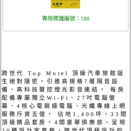
專用標識編號：188
跨世代 Top Motel 頂級汽車旅館誕
生絕對隱密，引進高規格7層隔音設
備、高科技聲控燈光影音連結， 每房
配備專屬獨立Wi-Fi、27吋電腦螢
幕、4核心電競級電腦、光纖專線上網
服務斥資五億， 佔地1,400坪，33間
頂級精品套房，4間豪華俱樂部、呈現
20種設計家風格，跨世代頂級設計的