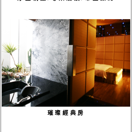
璀璨經典房