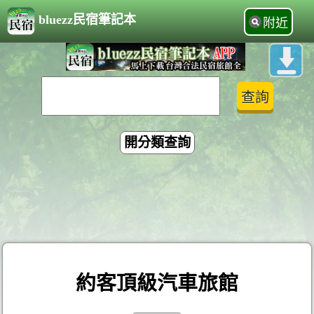
bluezz民宿筆記本
附近
開分類查詢
約客頂級汽車旅館