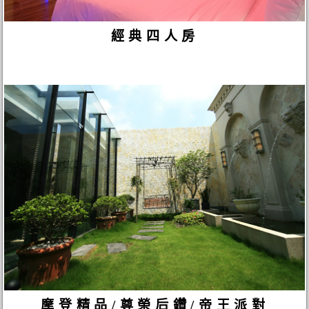
經典四人房
摩登精品/尊榮后鑽/帝王派對