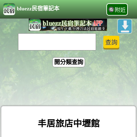
bluezz民宿筆記本
附近
開分類查詢
丰居旅店中壢館