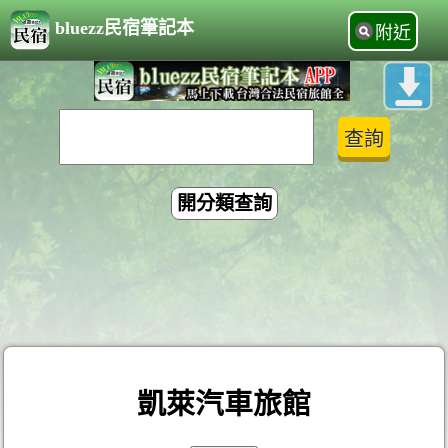
bluezz民宿筆記本
附近
開分類查詢
凱萊汽車旅館