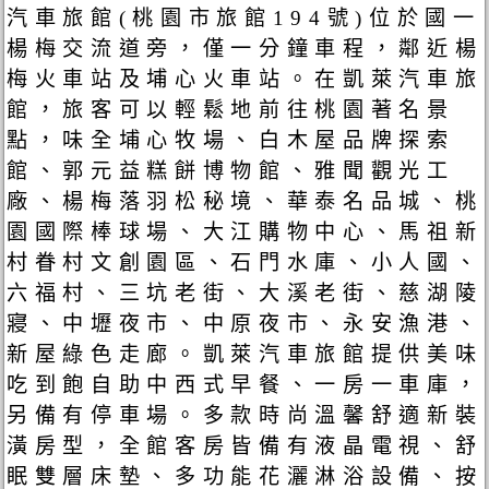
汽車旅館(桃園市旅館194號)位於國一
楊梅交流道旁，僅一分鐘車程，鄰近楊
梅火車站及埔心火車站。在凱萊汽車旅
館，旅客可以輕鬆地前往桃園著名景
點，味全埔心牧場、白木屋品牌探索
館、郭元益糕餅博物館、雅聞觀光工
廠、楊梅落羽松秘境、華泰名品城、桃
園國際棒球場、大江購物中心、馬祖新
村眷村文創園區、石門水庫、小人國、
六福村、三坑老街、大溪老街、慈湖陵
寢、中壢夜市、中原夜市、永安漁港、
新屋綠色走廊。凱萊汽車旅館提供美味
吃到飽自助中西式早餐、一房一車庫，
另備有停車場。多款時尚溫馨舒適新裝
潢房型，全館客房皆備有液晶電視、舒
眠雙層床墊、多功能花灑淋浴設備、按