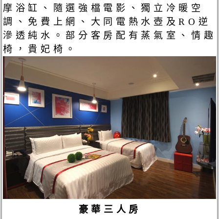
摩浴缸、隨選強檔電影、獨立冷暖空
調、免費上網、大同電熱水壺及RO逆
滲透純水。部分客房配有蒸氣室、情趣
椅，貴妃椅。
豪華三人房