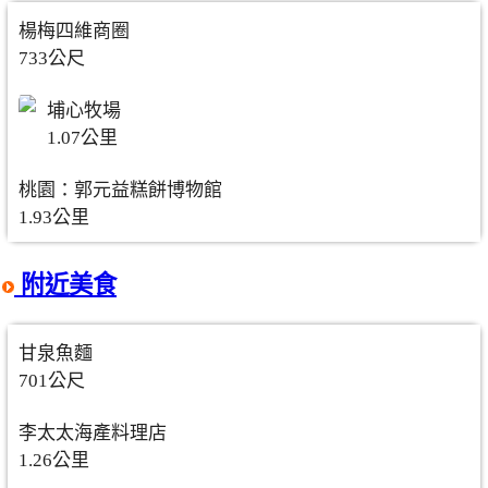
楊梅四維商圈
733公尺
埔心牧場
1.07公里
桃園：郭元益糕餅博物館
1.93公里
附近美食
甘泉魚麵
701公尺
李太太海產料理店
1.26公里