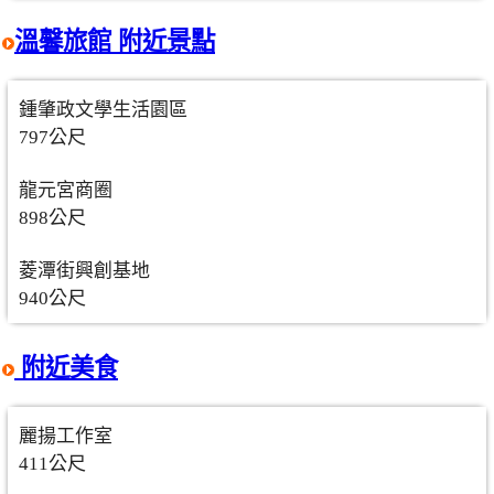
溫馨旅館 附近景點
鍾肇政文學生活園區
797公尺
龍元宮商圈
898公尺
菱潭街興創基地
940公尺
附近美食
麗揚工作室
411公尺