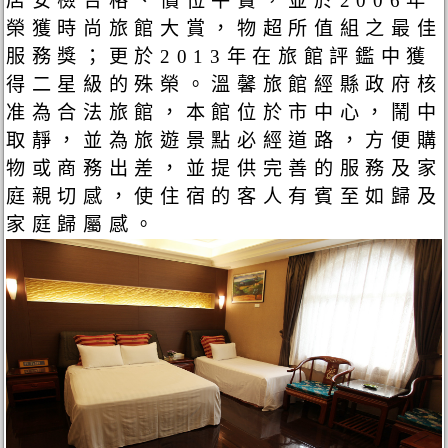
店安檢合格、價位平實，並於2006年
榮獲時尚旅館大賞，物超所值組之最佳
服務獎；更於2013年在旅館評鑑中獲
得二星級的殊榮。溫馨旅館經縣政府核
准為合法旅館，本館位於市中心，鬧中
取靜，並為旅遊景點必經道路，方便購
物或商務出差，並提供完善的服務及家
庭親切感，使住宿的客人有賓至如歸及
家庭歸屬感。