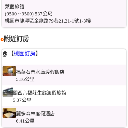
萊茵旅館
(9500 ~ 9500) 537公尺
桃園市龍潭區金龍路79巷21,21-1號1-3樓
附近訂房
🏠【
桃園訂房
】
福華石門水庫渡假飯店
5.16公里
關西六福莊生態渡假旅館
5.37公里
麗多森林度假酒店
6.41公里