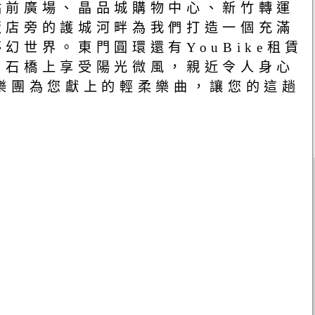
站前廣場、晶品城購物中心、新竹轉運
飯店旁的護城河畔為我們打造一個充滿
世界。東門圓環還有YouBike租賃
、石橋上享受陽光微風，親近令人身心
樂團為您獻上的輕柔樂曲，讓您的這趟