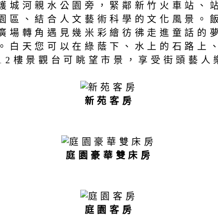
護城河親水公園旁，緊鄰新竹火車站、
園區、結合人文藝術科學的文化風景。
場轉角遇見幾米彩繪彷彿走進童話的夢幻
。白天您可以在綠蔭下、水上的石路上
12樓景觀台可眺望市景，享受街頭藝人
新苑客房
庭園豪華雙床房
庭園客房