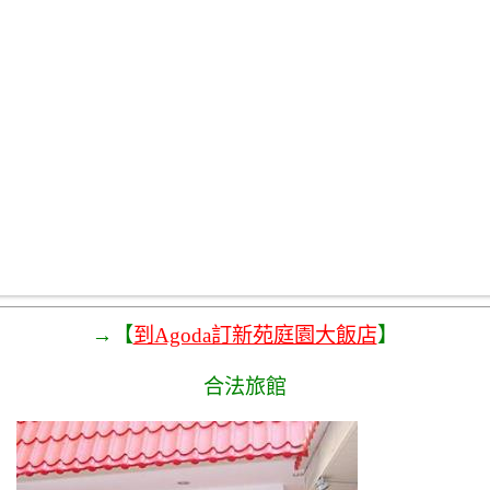
→【
到Agoda訂新苑庭園大飯店
】
合法旅館