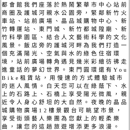
都會館我們座落於熱鬧繁華市中心站前
商圈及護城河親水公園旁，緊鄰新竹火
車站、站前廣場、晶品城購物中心、新
竹轉運站、東門城、新竹都城隍廟、新
竹科學園區、結合人文藝術科學的文化
風景。飯店旁的護城河畔為我們打造一
個充滿陽光、空氣與水的綠色住宿環
境，站前廣場轉角遇見幾米彩繪彷彿走
進童話的夢幻世界。東門圓環還有You
Bike租賃站，用慢速的方式體驗城市
的迷人風情。白天您可以在綠蔭下、水
上的石路上、石橋上享受陽光微風，親
近令人身心舒坦的大自然。夜晚的晶品
城購物廣場12樓景觀台可眺望市景，
享受街頭藝人樂團為您獻上的輕柔樂
曲，讓您的這趟旅遊增添更多浪漫。