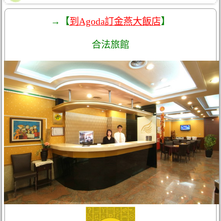
→【
到Agoda訂金燕大飯店
】
合法旅館