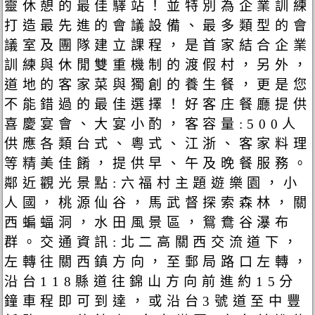
靈休憩的最佳驛站！並特別為企業訓練
打造最先進的會議設備、最多類型的會
議室及團隊建立課程，是首家結合企業
訓練與休閒雙重機制的渡假村，另外，
道地的客家菜與獨創的養生餐，更是您
不能錯過的最佳選擇！好客庄餐廳提供
喜慶宴會、大宴小酌，客容量:500人
供應各類台式、粵式、江浙、客家料理
等精美佳餚，提供早、午及晚餐服務。
鄰近觀光景點:六福村主題遊樂園，小
人國，桃源仙谷，馬武督探索森林，關
西蝙蝠洞，水田風景區，鴛鴦谷瀑布
群。交通資訊:北二高關西交流道下，
左轉往關西鎮方向，至郵局路口左轉，
沿台118縣道往錦山方向前進約15分
鐘車程即可到達，或沿台3號道至中豐