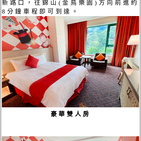
新路口，往錦山(金鳥樂園)方向前進約
8分鐘車程即可到達。
豪華雙人房