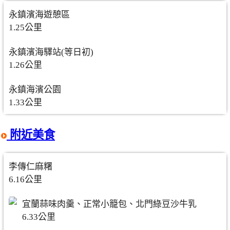
永鎮濱海遊憩區
1.25公里
永鎮濱海驛站(等日初)
1.26公里
永鎮海濱公園
1.33公里
附近美食
李傳仁麻糬
6.16公里
宜蘭蒜味肉羹、正常小籠包、北門綠豆沙牛乳
6.33公里