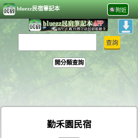
bluezz民宿筆記本
附近
開分類查詢
勤禾園民宿