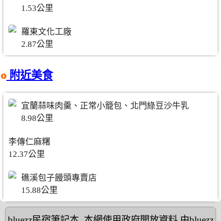
1.53公里
羅東文化工廠
2.87公里
附近美食
宜蘭蒜味肉羹、正常小籠包、北門綠豆沙牛乳
8.98公里
李傳仁麻糬
12.37公里
礁溪包子饅頭專賣店
15.88公里
bluezz民宿筆記本
,本網使用政府開放資料,由bluezz