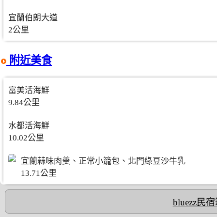
宜蘭伯朗大道
2公里
附近美食
富美活海鮮
9.84公里
水都活海鮮
10.02公里
宜蘭蒜味肉羹、正常小籠包、北門綠豆沙牛乳
13.71公里
bluezz