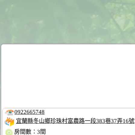
0922665748
宜蘭縣冬山鄉珍珠村富農路一段383巷37弄16號
房間數：3間