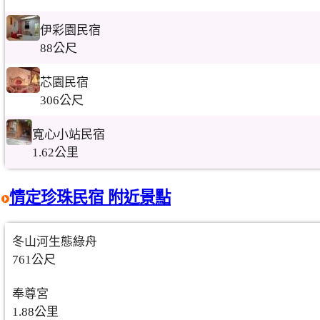
伊彩園民宿
88公尺
芯園民宿
306公尺
寬心小站民宿
1.62公里
情定珍珠民宿 附近景點
冬山河生態綠舟
761公尺
奉尊宮
1.88公里