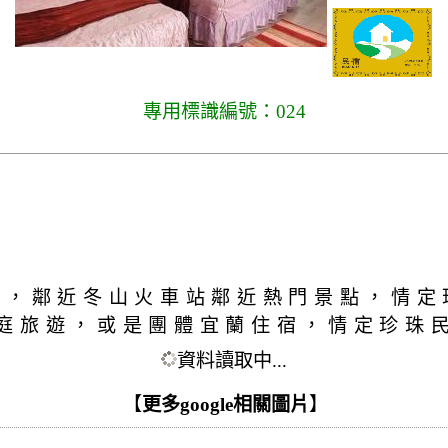
專用標識編號：024
宿，鄰近冬山火車站鄰近熱門景點，情定
庭旅遊，或是團體宜蘭住宿，情定珍珠
資料讀取中...
【
更多google相關圖片
】