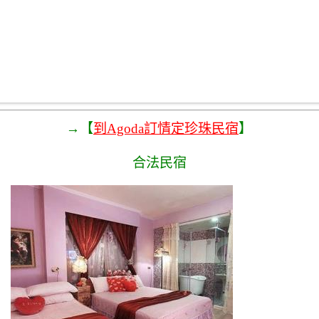
→【
到Agoda訂情定珍珠民宿
】
合法民宿