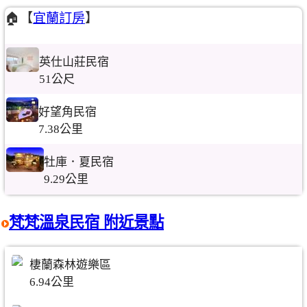
🏠【
宜蘭訂房
】
英仕山莊民宿
51公尺
好望角民宿
7.38公里
牡庫．夏民宿
9.29公里
梵梵溫泉民宿 附近景點
棲蘭森林遊樂區
6.94公里