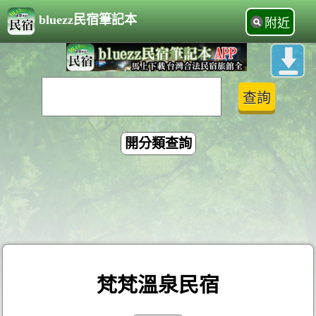
bluezz民宿筆記本
附近
開分類查詢
梵梵溫泉民宿