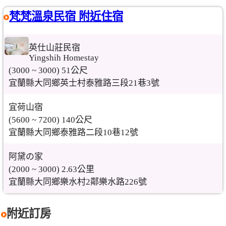
梵梵溫泉民宿 附近住宿
英仕山莊民宿
Yingshih Homestay
(3000 ~ 3000) 51公尺
宜蘭縣大同鄉英士村泰雅路三段21巷3號
宜荷山宿
(5600 ~ 7200) 140公尺
宜蘭縣大同鄉泰雅路二段10巷12號
阿黛の家
(2000 ~ 3000) 2.63公里
宜蘭縣大同鄉樂水村2鄰樂水路226號
附近訂房