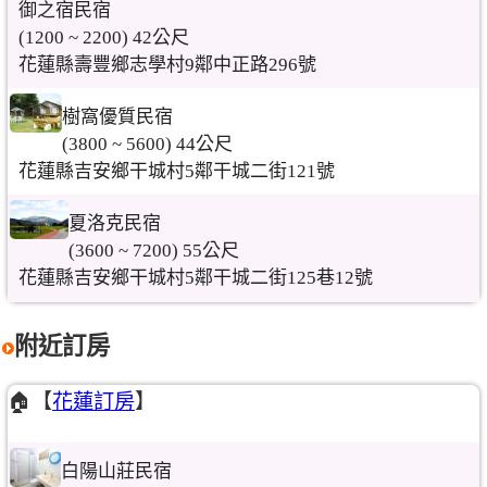
御之宿民宿
(1200 ~ 2200) 42公尺
花蓮縣壽豐鄉志學村9鄰中正路296號
樹窩優質民宿
(3800 ~ 5600) 44公尺
花蓮縣吉安鄉干城村5鄰干城二街121號
夏洛克民宿
(3600 ~ 7200) 55公尺
花蓮縣吉安鄉干城村5鄰干城二街125巷12號
附近訂房
🏠【
花蓮訂房
】
白陽山莊民宿