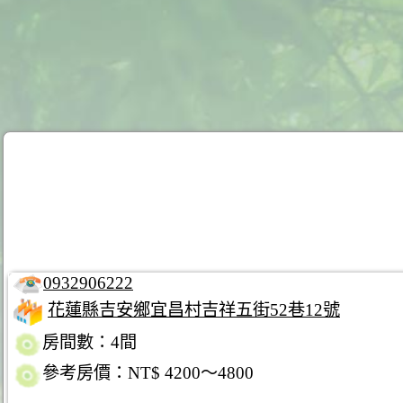
0932906222
花蓮縣吉安鄉宜昌村吉祥五街52巷12號
房間數：4間
參考房價：NT$ 4200～4800