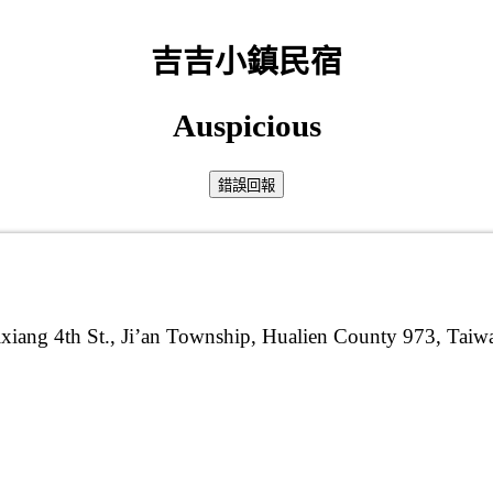
吉吉小鎮民宿
Auspicious
ixiang 4th St., Ji’an Township, Hualien County 973, Taiw