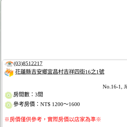
(03)8512217
花蓮縣吉安鄉宜昌村吉祥四街16之1號
No.16-1, J
房間數：3間
參考房價：NT$ 1200～1600
※房價僅供參考，實際房價以店家為準※