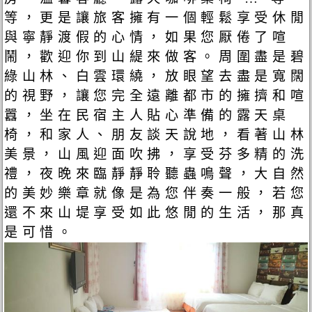
等，更是讓旅客擁有一個輕鬆享受休閒
與寧靜渡假的心情，如果您厭倦了喧
鬧，歡迎你到山緹來做客。周圍盡是碧
綠山林、白雲環繞，放眼望去盡是寬闊
的視野，讓您完全遠離都市的擁擠和喧
囂，坐在民宿主人貼心準備的露天桌
椅，和家人、朋友談天說地，看著山林
美景，山風迎面吹拂，享受芬多精的洗
禮，夜晚來臨靜靜聆聽蟲鳴聲，大自然
的美妙樂章就像是為您伴奏一般，若您
還不來山堤享受如此悠閒的生活，那真
是可惜。