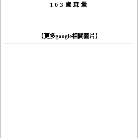
103盧森堡
【
更多google相關圖片
】