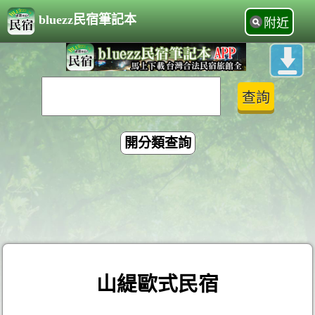
bluezz民宿筆記本
附近
開分類查詢
山緹歐式民宿