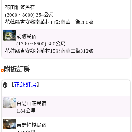
花田雅筑民宿
(3000 ~ 8000) 354公尺
花蓮縣吉安鄉南華村13鄰南華一街280號
騎跡民宿
(1700 ~ 6600) 380公尺
花蓮縣吉安鄉南華村15鄰南華二街312號
附近訂房
🏠【
花蓮訂房
】
白陽山莊民宿
1.84公里
吉野精棧民宿