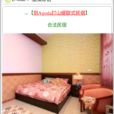
→【
到Agoda訂山緹歐式民宿
】
合法民宿