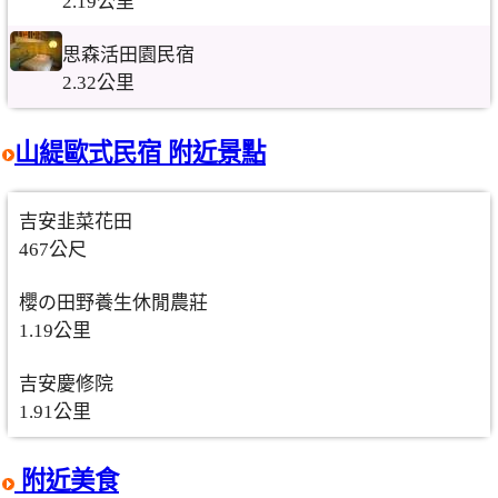
2.19公里
思森活田園民宿
2.32公里
山緹歐式民宿 附近景點
吉安韭菜花田
467公尺
櫻の田野養生休閒農莊
1.19公里
吉安慶修院
1.91公里
附近美食