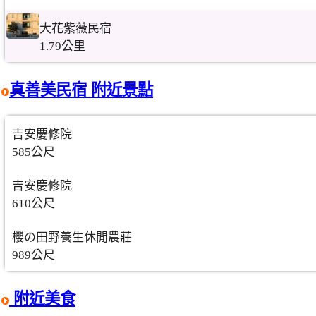
大花紫薇民宿
1.79公里
真善美民宿 附近景點
吉安慶修院
585公尺
吉安慶修院
610公尺
櫻の田野養生休閒農莊
989公尺
附近美食