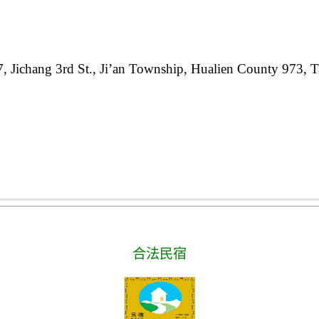
, Jichang 3rd St., Ji’an Township, Hualien County 973, 
合法民宿