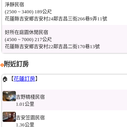
淨靜民宿
(2500 ~ 3400) 189公尺
花蓮縣吉安鄉吉安村24鄰吉昌三街266巷9弄11號
好所在庭園休閒民宿
(4500 ~ 7000) 217公尺
花蓮縣吉安鄉吉安村22鄰吉昌二街170巷13號
附近訂房
🏠【
花蓮訂房
】
吉野精棧民宿
1.01公里
吉安笠園民宿
1.36公里