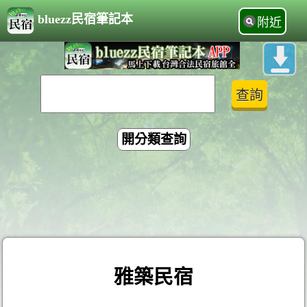
bluezz民宿筆記本
附近
開分類查詢
雅築民宿