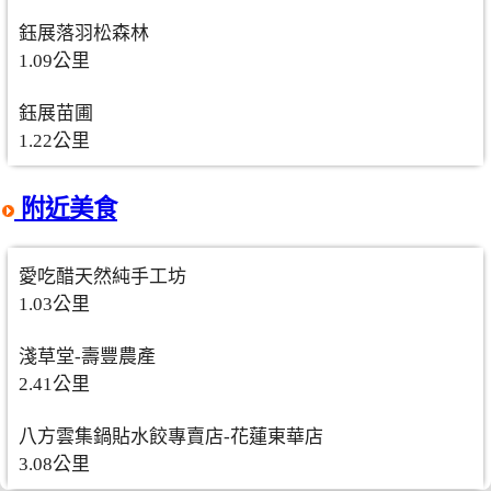
鈺展落羽松森林
1.09公里
鈺展苗圃
1.22公里
附近美食
愛吃醋天然純手工坊
1.03公里
淺草堂-壽豐農產
2.41公里
八方雲集鍋貼水餃專賣店-花蓮東華店
3.08公里