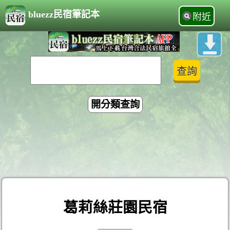
bluezz民宿筆記本
附近
開分類查詢
葛莉絲莊園民宿