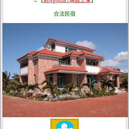
→【
到Agoda訂瑪雅之家
】
合法民宿