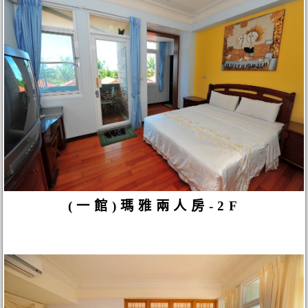
(一館)瑪雅兩人房-2F