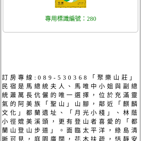
專用標識編號：280
訂房專線:089-530368「聚樂山莊」
民宿是馬總統夫人、馬唯中小姐與副總
統蕭萬長伉儷的唯一選擇，位於充滿靈
氣的阿美族「聖山」山腳，鄰近「麒麟
文化」都蘭遺址、「月光小棧」、林蔭
小徑媲美溪頭，更有登山者喜愛的「都
蘭山登山步道」。面臨太平洋，綠島清
晰可見，庭園廣闊，花木扶疏，恬靜安