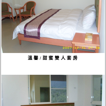
溫馨/甜蜜雙人套房