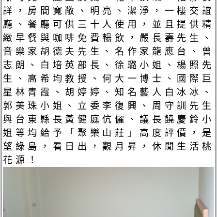
詳，房間寬敞、明亮、潔淨，一樓交誼
廳、餐廳可供三十人使用，並且提供精
緻早餐與咖啡免費暢飲，嚴長壽先生、
音樂家胡德夫先生、名作家龍應台、曾
志朗、白培英部長、徐璐小姐、楊照先
生、高希均教授、何大一博士、國際巨
星林青霞、胡婷婷、知名藝人白冰冰、
郭美珠小姐、立委李復興、周守訓先生
與台東縣長黃健庭伉儷、議長饒慶鈴小
姐等均給予「聚樂山莊」高度評價，是
望綠島，看日出，觀月昇，休閒生活桃
花源！