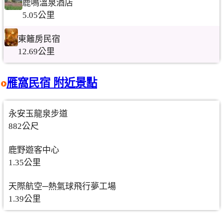
鹿鳴溫泉酒店
5.05公里
東籬房民宿
12.69公里
雁窩民宿 附近景點
永安玉龍泉步道
882公尺
鹿野遊客中心
1.35公里
天際航空─熱氣球飛行夢工場
1.39公里