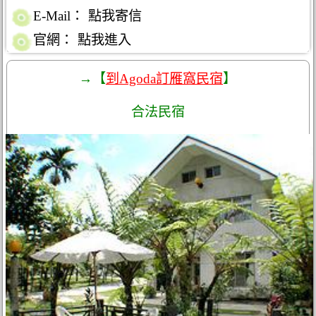
E-Mail：
點我寄信
官網：
點我進入
→【
到Agoda訂雁窩民宿
】
合法民宿