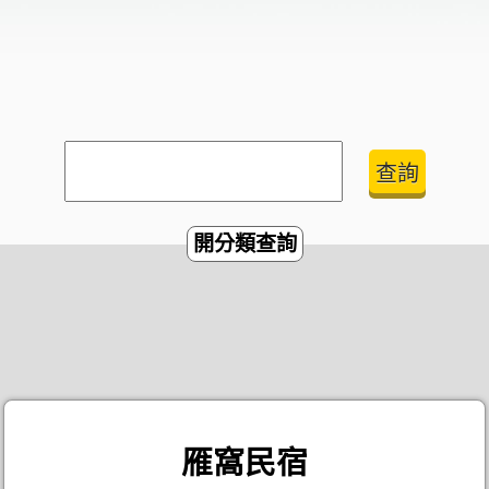
開分類查詢
雁窩民宿