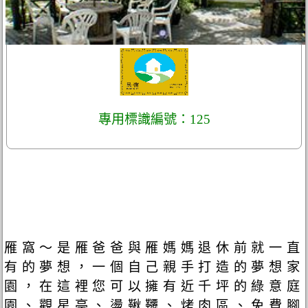
專用標識編號：125
雁窩～是雁爸爸與雁媽媽退休前就一直
有的夢想，一個自己親手打造的夢想家
園，在這裡您可以擁有近千坪的綠意庭
園、觀星亭、盪鞦韆、烤肉區、免費腳