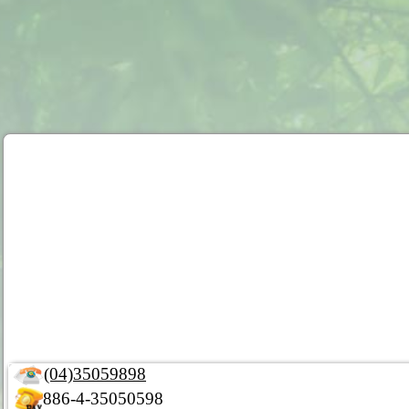
(04)35059898
886-4-35050598