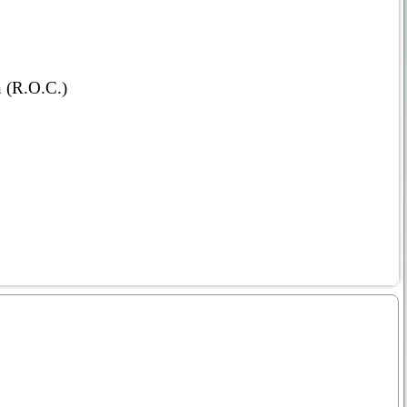
n (R.O.C.)