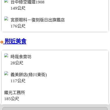
台中綠空鐵道1908
149公尺
宮原眼科－復刻版日出旗鑑店
176公尺
附近美食
時哉食齋坊
28公尺
義美餅店(綠川東街)
117公尺
繼光工務所
185公尺