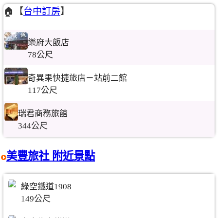
🏠【
台中訂房
】
樂府大飯店
78公尺
奇異果快捷旅店－站前二館
117公尺
瑞君商務旅館
344公尺
美豐旅社 附近景點
綠空鐵道1908
149公尺