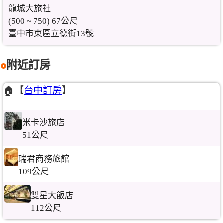
龍城大旅社
(500 ~ 750) 67公尺
臺中市東區立德街13號
附近訂房
🏠【
台中訂房
】
米卡沙旅店
51公尺
瑞君商務旅館
109公尺
雙星大飯店
112公尺