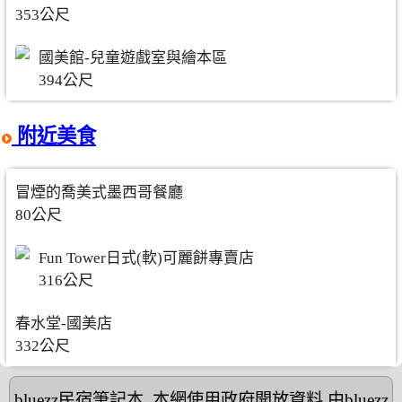
353公尺
國美館-兒童遊戲室與繪本區
394公尺
附近美食
冒煙的喬美式墨西哥餐廳
80公尺
Fun Tower日式(軟)可麗餅專賣店
316公尺
春水堂-國美店
332公尺
bluezz民宿筆記本
,本網使用政府開放資料,由bluezz