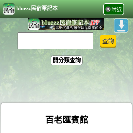
bluezz民宿筆記本
附近
開分類查詢
百老匯賓館