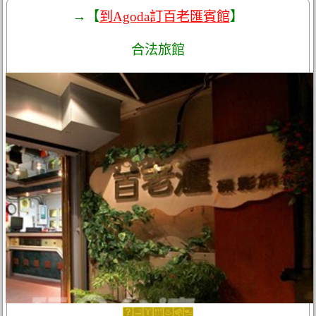
→【
到Agoda訂百老匯賓館
】
合法旅館