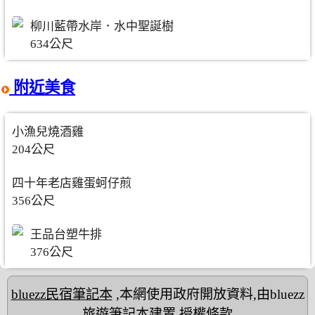
柳川藍帶水岸．水中聖誕樹
634公尺
附近美食
小漁兒燒酒雞
204公尺
四十年老店雞蛋蚵仔煎
356公尺
王品台塑牛排
376公尺
bluezz民宿筆記本
,本網使用政府開放資料,由bluezz
旅遊筆記本建置
授權條款