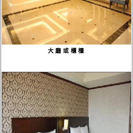
大廳或櫃檯