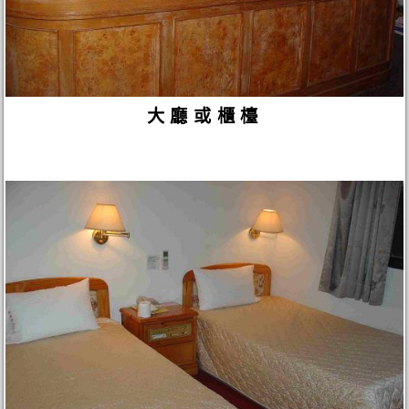
大廳或櫃檯