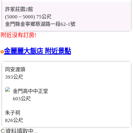
許家莊園2館
(5000 ~ 5000) 75公尺
金門縣金寧鄉慈湖路一段62-1號
附近沒有訂房!
金麗麗大飯店 附近景點
同安渡頭
393公尺
金門高中中正堂
603公尺
朱子祠
826公尺
資料讀取中...