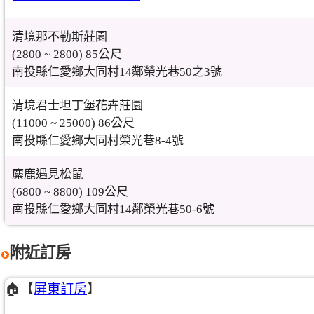
清境那不勒斯莊園
(2800 ~ 2800) 85公尺
南投縣仁愛鄉大同村14鄰榮光巷50之3號
清境君士坦丁堡花卉莊園
(11000 ~ 25000) 86公尺
南投縣仁愛鄉大同村榮光巷8-4號
麋鹿遇見松鼠
(6800 ~ 8800) 109公尺
南投縣仁愛鄉大同村14鄰榮光巷50-6號
附近訂房
🏠【
屏東訂房
】