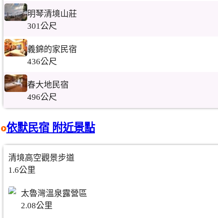
明琴清境山莊
301公尺
義錦的家民宿
436公尺
春大地民宿
496公尺
依默民宿 附近景點
清境高空觀景步道
1.6公里
太魯灣溫泉露營區
2.08公里