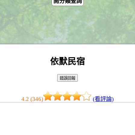
開分類查詢
依默民宿
4.2 (346)
(看評論)