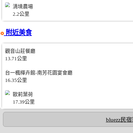
清境農場
2.2公里
附近美食
觀音山莊餐廳
13.71公里
台一楓樺卉館-南芳花園宴會廳
16.35公里
歐莉葉荷
17.39公里
bluezz