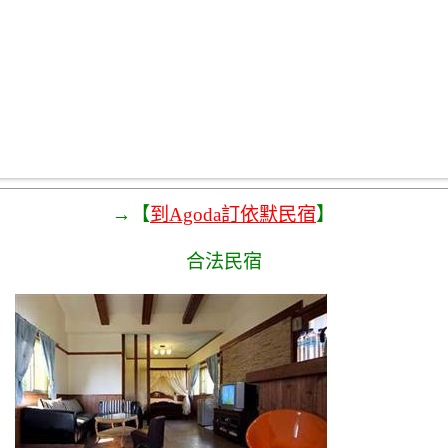
→【
到Agoda訂依默民宿
】
合法民宿