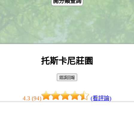
開分類查詢
托斯卡尼莊園
4.3 (94)
(看評論)