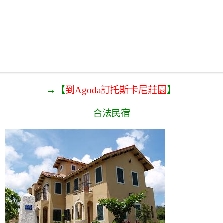
→【
到Agoda訂托斯卡尼莊園
】
合法民宿