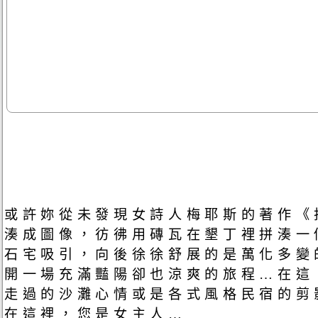
或許妳從未發現女詩人梅耶斯的著作《
湊成圖像，彷彿用磚瓦在墾丁裡拼湊一
石宅吸引，向後徐徐舒展的是萬化多變
開一場充滿豔陽卻也涼爽的旅程…在這
走過的沙灘心情或是各式風格民宿的
在這裡，您是女主人…