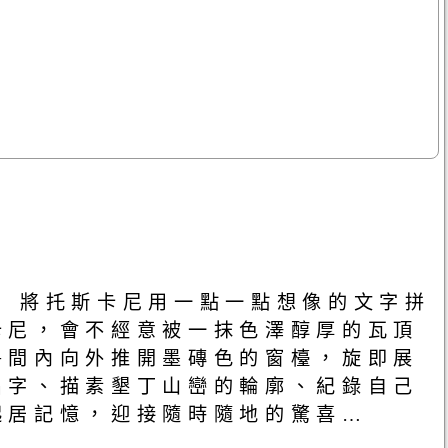
 將托斯卡尼用一點一點想像的文字拼
卡尼，會不經意被一抹色澤醇厚的瓦頂
房間內向外推開墨磚色的窗檯，旋即展
名字、描素墾丁山巒的輪廓、紀錄自己
的起居記憶，迎接隨時隨地的驚喜…