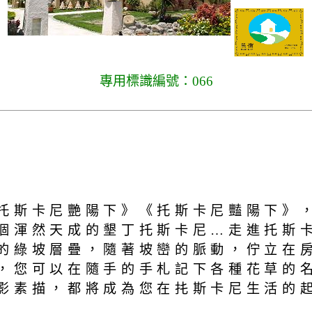
專用標識編號：066
托斯卡尼艷陽下》《托斯卡尼豔陽下》，
個渾然天成的墾丁托斯卡尼…走進托斯
的綠坡層疊，隨著坡巒的脈動，佇立在
，您可以在隨手的手札記下各種花草的
剪影素描，都將成為您在扥斯卡尼生活