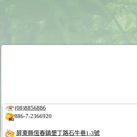
(08)8856886
886-7-2366920
屏東縣恆春鎮墾丁路石牛巷1-3號