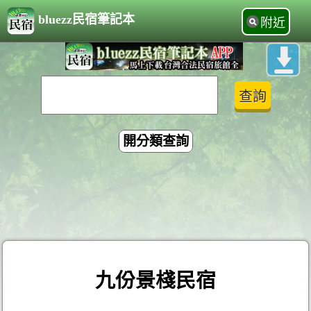
bluezz民宿筆記本
附近
開分類查詢
九份景棧民宿