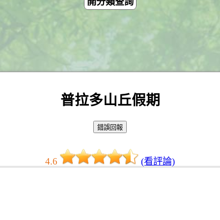
開分類查詢
普拉多山丘假期
4.6
(看評論)