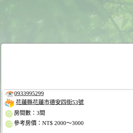
0933995299
花蓮縣花蓮市德安四街53號
房間數：3間
參考房價：NT$ 2000～3000